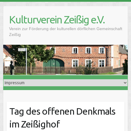
Skip
to
Kulturverein Zeißig e.V.
content
Verein zur Förderung der kulturellen dörflichen Gemeinschaft
Zeißig
Tag des offenen Denkmals
im Zeißighof