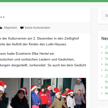
r…
Suc
Allgemein
Keine Kommentare
Neu
e der Kulturverein am 2. Dezember in den Zeißighof
e der Auftritt der Kinder des Lutki-Hauses.
„Z
He
on hatte Erzieherin Elke Hertel ein
Ta
utschen und sorbischen Liedern und Gedichten,
Ho
eidungen dargestellt, vorbereitet. So auch bei dem Gedicht
Fr
.
„Z
Dr
We
He