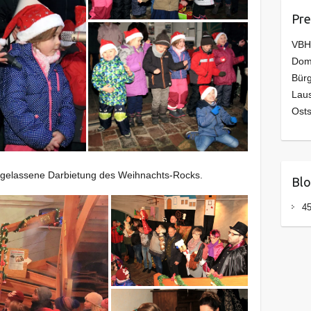
Pre
VBH
Domo
Bürg
Laus
Osts
usgelassene Darbietung des Weihnachts-Rocks.
Blo
45