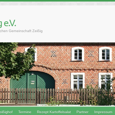
 e.V.
lichen Gemeinschaft Zeißig
eißighof
Termine
Rezept Kartoffelsalat
Partner
Impressum