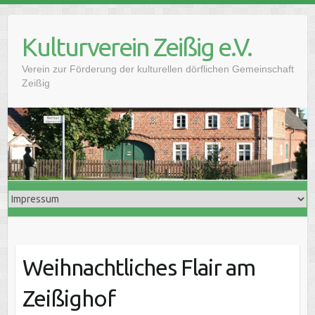
Skip
to
Kulturverein Zeißig e.V.
content
Verein zur Förderung der kulturellen dörflichen Gemeinschaft
Zeißig
Weihnachtliches Flair am
Zeißighof