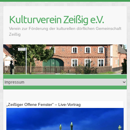
Skip
to
Kulturverein Zeißig e.V.
content
Verein zur Förderung der kulturellen dörflichen Gemeinschaft
Zeißig
„Zeißiger Offene Fenster“ – Live-Vortrag