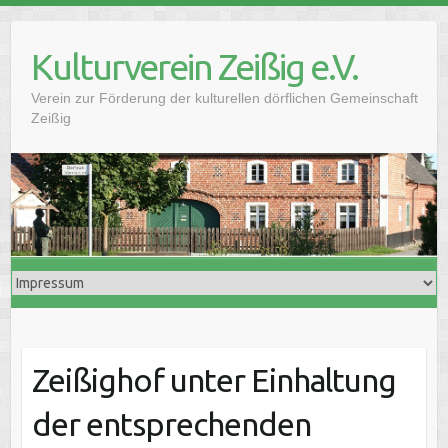
Skip
to
Kulturverein Zeißig e.V.
content
Verein zur Förderung der kulturellen dörflichen Gemeinschaft
Zeißig
Zeißighof unter Einhaltung
der entsprechenden