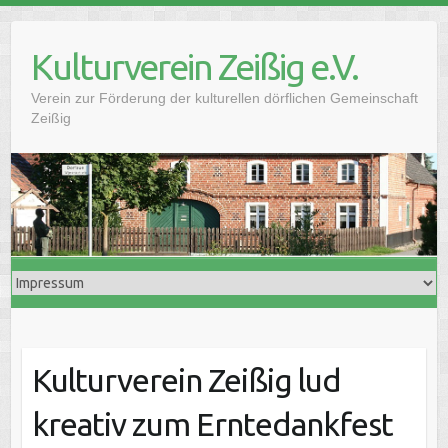
Skip
to
Kulturverein Zeißig e.V.
content
Verein zur Förderung der kulturellen dörflichen Gemeinschaft
Zeißig
Kulturverein Zeißig lud
kreativ zum Erntedankfest