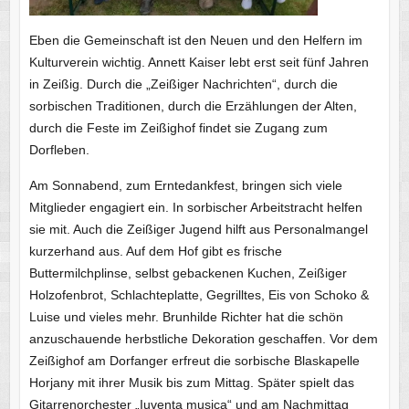
Eben die Gemeinschaft ist den Neuen und den Helfern im
Kulturverein wichtig. Annett Kaiser lebt erst seit fünf Jahren
in Zeißig. Durch die „Zeißiger Nachrichten“, durch die
sorbischen Traditionen, durch die Erzählungen der Alten,
durch die Feste im Zeißighof findet sie Zugang zum
Dorfleben.
Am Sonnabend, zum Erntedankfest, bringen sich viele
Mitglieder engagiert ein. In sorbischer Arbeitstracht helfen
sie mit. Auch die Zeißiger Jugend hilft aus Personalmangel
kurzerhand aus. Auf dem Hof gibt es frische
Buttermilchplinse, selbst gebackenen Kuchen, Zeißiger
Holzofenbrot, Schlachteplatte, Gegrilltes, Eis von Schoko &
Luise und vieles mehr. Brunhilde Richter hat die schön
anzuschauende herbstliche Dekoration geschaffen. Vor dem
Zeißighof am Dorfanger erfreut die sorbische Blaskapelle
Horjany mit ihrer Musik bis zum Mittag. Später spielt das
Gitarrenorchester „Iuventa musica“ und am Nachmittag