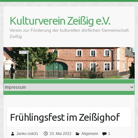
Skip
to
Kulturverein Zeißig e.V.
content
Verein zur Förderung der kulturellen dörflichen Gemeinschaft
Zeißig
Frühlingsfest im Zeißighof
Janko cisk31
23. Mai 2022
Allgemein
1