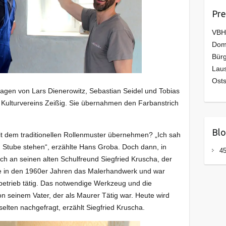
Pre
VBH
Domo
Bürg
Laus
Osts
agen von Lars Dienerowitz, Sebastian Seidel und Tobias
Kulturvereins Zeißig. Sie übernahmen den Farbanstrich
Blo
it dem traditionellen Rollenmuster übernehmen? „Ich sah
n Stube stehen“, erzählte Hans Groba. Doch dann, in
45
sich an seinen alten Schulfreund Siegfried Kruscha, der
nte in den 1960er Jahren das Malerhandwerk und war
betrieb tätig. Das notwendige Werkzeug und die
on seinem Vater, der als Maurer Tätig war. Heute wird
elten nachgefragt, erzählt Siegfried Kruscha.