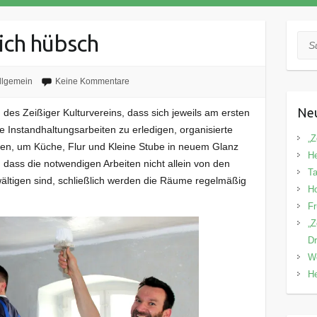
ich hübsch
Suc
llgemein
Keine Kommentare
Neu
s Zeißiger Kulturvereins, dass sich jeweils am ersten
he Instandhaltungsarbeiten zu erledigen, organisierte
„Z
äten, um Küche, Flur und Kleine Stube in neuem Glanz
He
, dass die notwendigen Arbeiten nicht allein von den
Ta
ltigen sind, schließlich werden die Räume regelmäßig
Ho
Fr
„Z
Dr
We
He