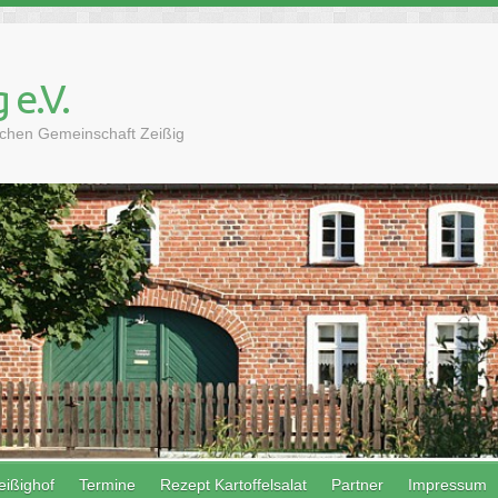
 e.V.
lichen Gemeinschaft Zeißig
eißighof
Termine
Rezept Kartoffelsalat
Partner
Impressum