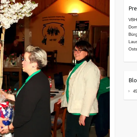
Pre
VBH
Domo
Bürg
Laus
Osts
Blo
45