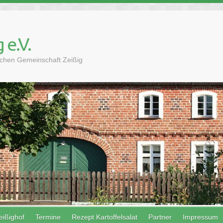
 e.V.
lichen Gemeinschaft Zeißig
eißighof
Termine
Rezept Kartoffelsalat
Partner
Impressum