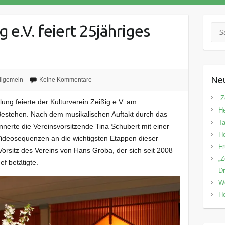
g e.V. feiert 25jähriges
Suc
Neu
llgemein
Keine Kommentare
„Z
lung feierte der Kulturverein Zeißig e.V. am
He
Bestehen. Nach dem musikalischen Auftakt durch das
Ta
nnerte die Vereinsvorsitzende Tina Schubert mit einer
Ho
ideosequenzen an die wichtigsten Etappen dieser
Fr
orsitz des Vereins von Hans Groba, der sich seit 2008
„Z
f betätigte.
Dr
We
He