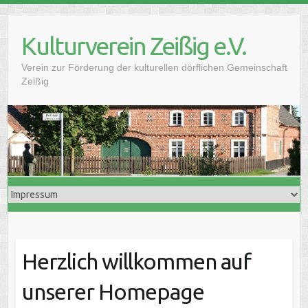
Skip
to
Kulturverein Zeißig e.V.
content
Verein zur Förderung der kulturellen dörflichen Gemeinschaft
Zeißig
Herzlich willkommen auf
unserer Homepage