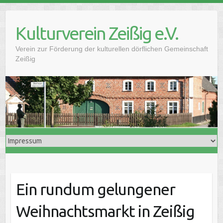
Skip
to
Kulturverein Zeißig e.V.
content
Verein zur Förderung der kulturellen dörflichen Gemeinschaft
Zeißig
Ein rundum gelungener
Weihnachtsmarkt in Zeißig