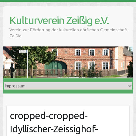
Skip
to
Kulturverein Zeißig e.V.
content
Verein zur Förderung der kulturellen dörflichen Gemeinschaft
Zeißig
cropped-cropped-
Idyllischer-Zeissighof-