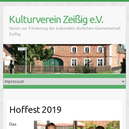
Skip
to
Kulturverein Zeißig e.V.
content
Verein zur Förderung der kulturellen dörflichen Gemeinschaft
Zeißig
Hoffest 2019
Das